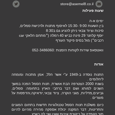
store@asemel8.co.il
שעות פעילות
ימים א-ה
בין השעות 9:00 -15:30 לאיסוף מתנות ולרכישת סמלים,
סיכות וציוד צבאי ניתן להגיע גם ב8:30
יוסף קלוזנר 29 פינת כביש 40 רמלה (״מתחם הלאקי car
רכבים״) מול בסיס פיקוד העורף
וואטסאפ שירות לקוחות הזמנות :052-3486060
אודות
החנות נוסדה ב-1949 ע"י אשר הלל, אמן מתכות ומומחה
ליהלומים .
בשנת 2000 הצטרפה הבת אושרת, חנות הסמל הפכה במשך
השנים למותג ושם דבר ברחבי הארץ בתחומה: סמלים,
גביעים,מדליות, מגני הוקרה, ציוד צבאי,יודאיקה,והדפסות על
מוצרים .
כיום משלבת חנות הסמל טכנולוגיות חדשות בתחום המגנים
והחריטות, דבר המקנה יכולת אספקה מהירה מהיום להיום
תוך הקפדה על ביקורת איכות שאין שני לה בארץ.