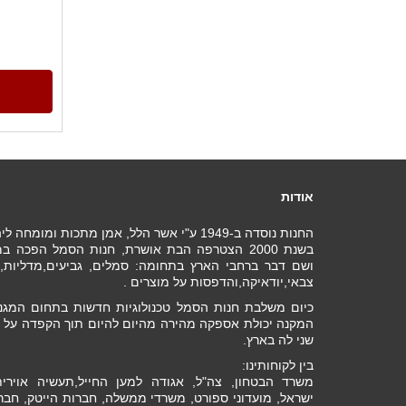
אודות
החנות נוסדה ב-1949 ע"י אשר הלל, אמן מתכות ומומחה ליהלומים .
בשנת 2000 הצטרפה הבת אושרת, חנות הסמל הפכה
ושם דבר ברחבי הארץ בתחומה: סמלים, גביעים,מדליות, מ
צבאי,יודאיקה,והדפסות על מוצרים .
כיום משלבת חנות הסמל טכנולוגיות חדשות בתחום המגני
המקנה יכולת אספקה מהירה מהיום להיום תוך הקפדה על ב
שני לה בארץ.
בין לקוחותינו:
משרד הבטחון, צה"ל, אגודה למען החייל,תעשיה אוירי
ישראל, מועדוני ספורט, משרדי ממשלה, חברות הייטק, חבר