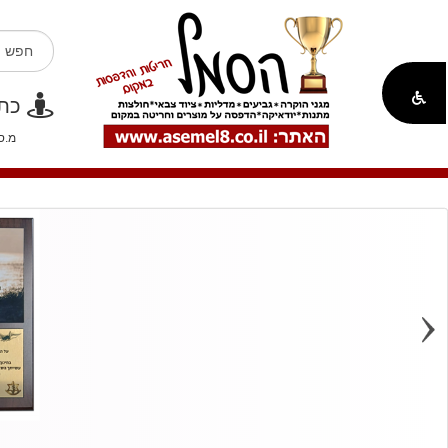
כתוב
מ.ספק משרד 