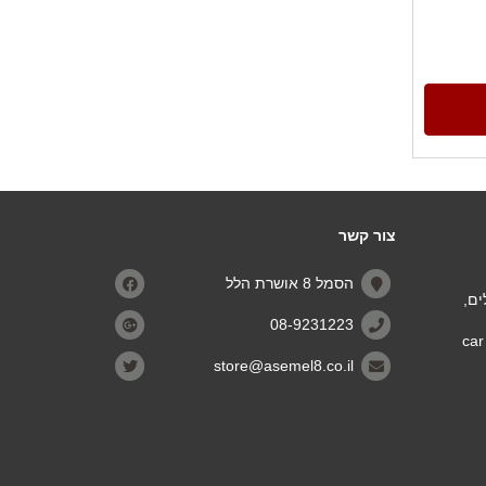
צור קשר
הסמל 8 אושרת הלל
מלים,
08-9231223
יוסף קלוזנר 29 פינת כביש 40 רמלה (״מתחם הלאקי car
store@asemel8.co.il