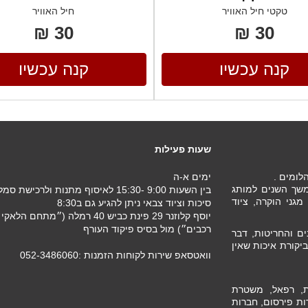
טקטי חיל האוויר
חיל האוויר
30 ₪
30 ₪
קנה עכשיו
קנה עכשיו
שעות פעילות
ימים א-ה
 במשך השנים למותג
בין השעות 9:00 -15:30 לאיסוף מתנות ולרכישת ס
גני הוקרה, ציוד
סיכות וציוד צבאי ניתן להגיע גם ב8:30
רכבים״) מול בסיס פיקוד העורף
ם והחריטות, דבר
יקורת איכות שאין
וואטסאפ שירות לקוחות הזמנות :052-3486060
ת, רפאל, משטרת
ות פירסום, חברות