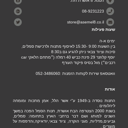
הסמל 8 אושרת הלל
08-9231223
store@asemel8.co.il
שעות פעילות
ימים א-ה
בין השעות 9:00 -15:30 לאיסוף מתנות ולרכישת סמלים,
סיכות וציוד צבאי ניתן להגיע גם ב8:30
יוסף קלוזנר 29 פינת כביש 40 רמלה (״מתחם הלאקי car
רכבים״) מול בסיס פיקוד העורף
וואטסאפ שירות לקוחות הזמנות :052-3486060
אודות
החנות נוסדה ב-1949 ע"י אשר הלל, אמן מתכות ומומחה
ליהלומים .
בשנת 2000 הצטרפה הבת אושרת, חנות הסמל הפכה במשך
השנים למותג ושם דבר ברחבי הארץ בתחומה: סמלים,
גביעים,מדליות, מגני הוקרה, ציוד צבאי,יודאיקה,והדפסות על
מוצרים .