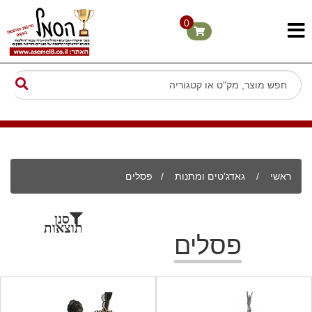
0
ראשי
/
גאדג'טים ומתנות
/
פסלים
סנן
תוצאות
פסלים