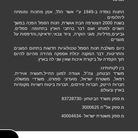
החנות נוסדה ב-1949 ע"י אשר הלל, אמן מתכות ומומחה
ליהלומים .
בשנת 2000 הצטרפה הבת אושרת, חנות הסמל הפכה במשך
השנים למותג ושם דבר ברחבי הארץ בתחומה: סמלים,
גביעים,מדליות, מגני הוקרה, ציוד צבאי,יודאיקה,והדפסות על
מוצרים .
כיום משלבת חנות הסמל טכנולוגיות חדשות בתחום המגנים
והחריטות, דבר המקנה יכולת אספקה מהירה מהיום להיום
תוך הקפדה על ביקורת איכות שאין שני לה בארץ.
בין לקוחותינו:
משרד הבטחון, צה"ל, אגודה למען החייל,תעשיה אוירית,
רפאל, משטרת ישראל, מועדוני ספורט, משרדי ממשלה,
חברות הייטק, חברות פירסום, חברות ביטוח רשויות מקומיות
בארץ ובעולם.
מ.ספק משרד הביטחון -83728730
מ.ספק אל״ח 3000625
מ.ספק משטרת ישראל -40004634