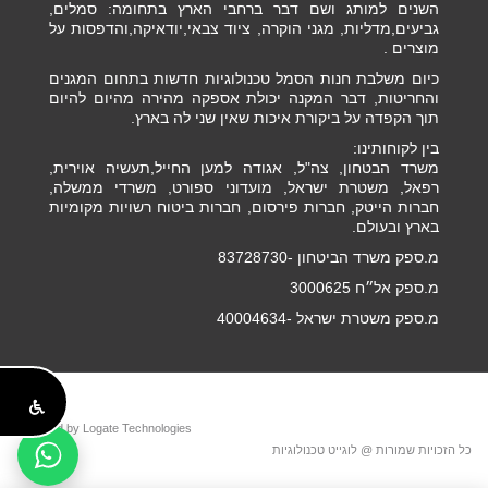
השנים למותג ושם דבר ברחבי הארץ בתחומה: סמלים,
גביעים,מדליות, מגני הוקרה, ציוד צבאי,יודאיקה,והדפסות על
מוצרים .
כיום משלבת חנות הסמל טכנולוגיות חדשות בתחום המגנים
והחריטות, דבר המקנה יכולת אספקה מהירה מהיום להיום
תוך הקפדה על ביקורת איכות שאין שני לה בארץ.
בין לקוחותינו:
משרד הבטחון, צה"ל, אגודה למען החייל,תעשיה אוירית,
רפאל, משטרת ישראל, מועדוני ספורט, משרדי ממשלה,
חברות הייטק, חברות פירסום, חברות ביטוח רשויות מקומיות
בארץ ובעולם.
מ.ספק משרד הביטחון -83728730
מ.ספק אל״ח 3000625
מ.ספק משטרת ישראל -40004634
Powered by Logate Technologies
כל הזכויות שמורות @ לוגייט טכנולוגיות