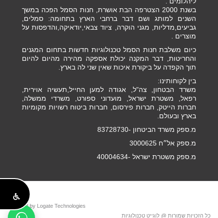
ליהלומים .
בשנת 2000 הצטרפה הבת אושרת, חנות הסמל הפכה במשך
השנים למותג ושם דבר ברחבי הארץ בתחומה: סמלים,
גביעים,מדליות, מגני הוקרה, ציוד צבאי,יודאיקה,והדפסות על
מוצרים .
כיום משלבת חנות הסמל טכנולוגיות חדשות בתחום המגנים
והחריטות, דבר המקנה יכולת אספקה מהירה מהיום להיום
תוך הקפדה על ביקורת איכות שאין שני לה בארץ.
בין לקוחותינו:
משרד הבטחון, צה"ל, אגודה למען החייל,תעשיה אוירית,
רפאל, משטרת ישראל, מועדוני ספורט, משרדי ממשלה,
חברות הייטק, חברות פירסום, חברות ביטוח רשויות מקומיות
בארץ ובעולם.
מ.ספק משרד הביטחון -83728730
מ.ספק אל״ח 3000625
מ.ספק משטרת ישראל -40004634
Powered by Logate Technologies
כל הזכויות שמורות @ לוגייט טכנולוגיות