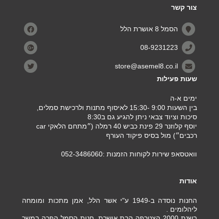
צור קשר
הסמל 8 אושרת הלל
08-9231223
store@asemel8.co.il
שעות פעילות
ימים א-ה
בין השעות 9:00 -15:30 לאיסוף מתנות ולרכישת סמלים,
סיכות וציוד צבאי ניתן להגיע גם ב8:30
יוסף קלוזנר 29 פינת כביש 40 רמלה (״מתחם הלאקי car
רכבים״) מול בסיס פיקוד העורף
וואטסאפ שירות לקוחות הזמנות :052-3486060
אודות
החנות נוסדה ב-1949 ע"י אשר הלל, אמן מתכות ומומחה
ליהלומים .
בשנת 2000 הצטרפה הבת אושרת, חנות הסמל הפכה במשך