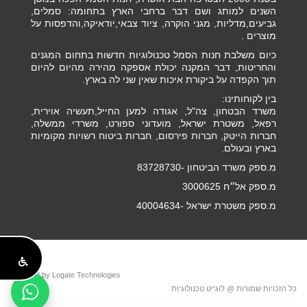
השנים למותג ושם דבר ברחבי הארץ בתחומה: סמלים,
גביעים,מדליות, מגני הוקרה, ציוד צבאי,יודאיקה,והדפסות על
מוצרים .
כיום משלבת חנות הסמל טכנולוגיות חדשות בתחום המגנים
והחריטות, דבר המקנה יכולת אספקה מהירה מהיום להיום
תוך הקפדה על ביקורת איכות שאין שני לה בארץ.
בין לקוחותינו:
משרד הבטחון, צה"ל, אגודה למען החייל,תעשיה אוירית,
רפאל, משטרת ישראל, מועדוני ספורט, משרדי ממשלה,
חברות הייטק, חברות פירסום, חברות ביטוח רשויות מקומיות
בארץ ובעולם.
מ.ספק משרד הביטחון -83728730
מ.ספק אל״ח 3000625
מ.ספק משטרת ישראל -40004634
Powered by Logate Technologies
כל הזכויות שמורות @ לוגייט טכנולוגיות