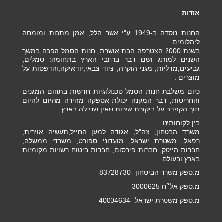
אודות
החנות נוסדה ב-1949 ע"י אשר הלל, אמן מתכות ומומחה
ליהלומים .
בשנת 2000 הצטרפה הבת אושרת, חנות הסמל הפכה במשך
השנים למותג ושם דבר ברחבי הארץ בתחומה: סמלים,
גביעים,מדליות, מגני הוקרה, ציוד צבאי,יודאיקה,והדפסות על
מוצרים .
כיום משלבת חנות הסמל טכנולוגיות חדשות בתחום המגנים
והחריטות, דבר המקנה יכולת אספקה מהירה מהיום להיום
תוך הקפדה על ביקורת איכות שאין שני לה בארץ.
בין לקוחותינו:
משרד הבטחון, צה"ל, אגודה למען החייל,תעשיה אוירית,
רפאל, משטרת ישראל, מועדוני ספורט, משרדי ממשלה,
חברות הייטק, חברות פירסום, חברות ביטוח רשויות מקומיות
בארץ ובעולם.
מ.ספק משרד הביטחון -83728730
מ.ספק אל״ח 3000625
מ.ספק משטרת ישראל -40004634