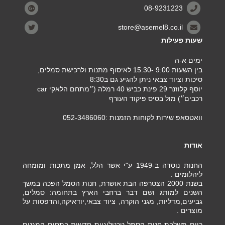
08-9231223
store@asemel8.co.il
שעות פעילות
ימים א-ה
בין השעות 9:00 -15:30 לאיסוף מתנות ולרכישת סמלים,
סיכות וציוד צבאי ניתן להגיע גם ב8:30
יוסף קלוזנר 29 פינת כביש 40 רמלה (״מתחם הלאקי car
רכבים״) מול בסיס פיקוד העורף
וואטסאפ שירות לקוחות הזמנות :052-3486060
אודות
החנות נוסדה ב-1949 ע"י אשר הלל, אמן מתכות ומומחה
ליהלומים .
בשנת 2000 הצטרפה הבת אושרת, חנות הסמל הפכה במשך
השנים למותג ושם דבר ברחבי הארץ בתחומה: סמלים,
גביעים,מדליות, מגני הוקרה, ציוד צבאי,יודאיקה,והדפסות על
מוצרים .
כיום משלבת חנות הסמל טכנולוגיות חדשות בתחום המגנים