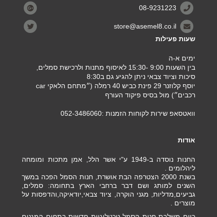
08-9231223
store@asemel8.co.il
שעות פעילות
ימים א-ה
בין השעות 9:00 -15:30 לאיסוף מתנות ולרכישת סמלים,
סיכות וציוד צבאי ניתן להגיע גם ב8:30
יוסף קלוזנר 29 פינת כביש 40 רמלה (״מתחם הלאקי car
רכבים״) מול בסיס פיקוד העורף
וואטסאפ שירות לקוחות הזמנות :052-3486060
אודות
החנות נוסדה ב-1949 ע"י אשר הלל, אמן מתכות ומומחה
ליהלומים .
בשנת 2000 הצטרפה הבת אושרת, חנות הסמל הפכה במשך
השנים למותג ושם דבר ברחבי הארץ בתחומה: סמלים,
גביעים,מדליות, מגני הוקרה, ציוד צבאי,יודאיקה,והדפסות על
מוצרים .
כיום משלבת חנות הסמל טכנולוגיות חדשות בתחום המגנים