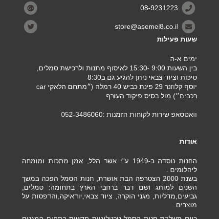
08-9231223
store@asemel8.co.il
שעות פעילות
ימים א-ה
בין השעות 9:00 -15:30 לאיסוף מתנות ולרכישת סמלים,
סיכות וציוד צבאי ניתן להגיע גם ב8:30
יוסף קלוזנר 29 פינת כביש 40 רמלה (״מתחם הלאקי car
רכבים״) מול בסיס פיקוד העורף
וואטסאפ שירות לקוחות הזמנות :052-3486060
אודות
החנות נוסדה ב-1949 ע"י אשר הלל, אמן מתכות ומומחה
ליהלומים .
בשנת 2000 הצטרפה הבת אושרת, חנות הסמל הפכה במשך
השנים למותג ושם דבר ברחבי הארץ בתחומה: סמלים,
גביעים,מדליות, מגני הוקרה, ציוד צבאי,יודאיקה,והדפסות על
מוצרים .
כיום משלבת חנות הסמל טכנולוגיות חדשות בתחום המגנים