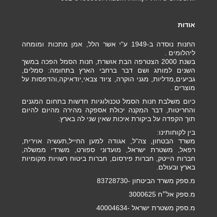
אודות
החנות נוסדה ב-1949 ע"י אשר הלל, אמן מתכות ומומחה
ליהלומים .
בשנת 2000 הצטרפה הבת אושרת, חנות הסמל הפכה במשך
השנים למותג ושם דבר ברחבי הארץ בתחומה: סמלים,
גביעים,מדליות, מגני הוקרה, ציוד צבאי,יודאיקה,והדפסות על
מוצרים .
כיום משלבת חנות הסמל טכנולוגיות חדשות בתחום המגנים
והחריטות, דבר המקנה יכולת אספקה מהירה מהיום להיום
תוך הקפדה על ביקורת איכות שאין שני לה בארץ.
בין לקוחותינו:
משרד הבטחון, צה"ל, אגודה למען החייל,תעשיה אוירית,
רפאל, משטרת ישראל, מועדוני ספורט, משרדי ממשלה,
חברות הייטק, חברות פירסום, חברות ביטוח רשויות מקומיות
בארץ ובעולם.
מ.ספק משרד הביטחון -83728730
מ.ספק אל״ח 3000625
מ.ספק משטרת ישראל -40004634