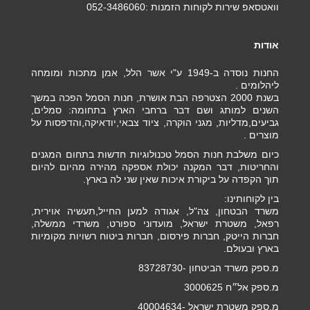
וואטסאפ שירות לקוחות הזמנות :052-3486060
אודות
החנות נוסדה ב-1949 ע"י אשר הלל, אמן מתכות ומומחה
ליהלומים .
בשנת 2000 הצטרפה הבת אושרת, חנות הסמל הפכה במשך
השנים למותג ושם דבר ברחבי הארץ בתחומה: סמלים,
גביעים,מדליות, מגני הוקרה, ציוד צבאי,יודאיקה,והדפסות על
מוצרים .
כיום משלבת חנות הסמל טכנולוגיות חדשות בתחום המגנים
והחריטות, דבר המקנה יכולת אספקה מהירה מהיום להיום
תוך הקפדה על ביקורת איכות שאין שני לה בארץ.
בין לקוחותינו:
משרד הבטחון, צה"ל, אגודה למען החייל,תעשיה אוירית,
רפאל, משטרת ישראל, מועדוני ספורט, משרדי ממשלה,
חברות הייטק, חברות פירסום, חברות ביטוח רשויות מקומיות
בארץ ובעולם.
מ.ספק משרד הביטחון -83728730
מ.ספק אל״ח 3000625
מ.ספק משטרת ישראל -40004634