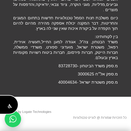
גביעים,מדליות, מגני הוקרה, ציוד צבאי,יודאיקה,והדפסות על
מוצרים .
כיום משלבת חנות הסמל טכנולוגיות חדשות בתחום המגנים
והחריטות, דבר המקנה יכולת אספקה מהירה מהיום להיום
תוך הקפדה על ביקורת איכות שאין שני לה בארץ.
בין לקוחותינו:
משרד הבטחון, צה"ל, אגודה למען החייל,תעשיה אוירית,
רפאל, משטרת ישראל, מועדוני ספורט, משרדי ממשלה,
חברות הייטק, חברות פירסום, חברות ביטוח רשויות מקומיות
בארץ ובעולם.
מ.ספק משרד הביטחון -83728730
מ.ספק אל״ח 3000625
מ.ספק משטרת ישראל -40004634
Powered by Logate Technologies
כל הזכויות שמורות @ לוגייט טכנולוגיות