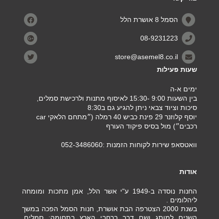
הסמל 8 אושרת הלל
08-9231223
store@asemel8.co.il
שעות פעילות
ימים א-ה
בין השעות 9:00 -15:30 לאיסוף מתנות ולרכישת סמלים,
סיכות וציוד צבאי ניתן להגיע גם ב8:30
יוסף קלוזנר 29 פינת כביש 40 רמלה (״מתחם הלאקי car
רכבים״) מול בסיס פיקוד העורף
וואטסאפ שירות לקוחות הזמנות :052-3486060
אודות
החנות נוסדה ב-1949 ע"י אשר הלל, אמן מתכות ומומחה
ליהלומים .
בשנת 2000 הצטרפה הבת אושרת, חנות הסמל הפכה במשך
השנים למותג ושם דבר ברחבי הארץ בתחומה: סמלים,