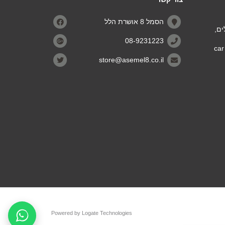
הסמל 8 אושרת הלל
מלים,
08-9231223
יוסף קלוזנר 29 פינת כביש 40 רמלה (״מתחם הלאקי car
store@asemel8.co.il
Powered by Logate Technologies