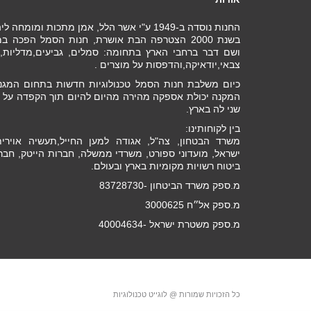
החנות נוסדה ב-1949 ע"י אשר הלל, אמן מתכות ומומחה ליהלומים .
בשנת 2000 הצטרפה הבת אושרת, חנות הסמל הפכה
ושם דבר ברחבי הארץ בתחומה: סמלים, גביעים,מדליות, מ
צבאי,יודאיקה,והדפסות על מוצרים .
כיום משלבת חנות הסמל טכנולוגיות חדשות בתחום המגני
המקנה יכולת אספקה מהירה מהיום להיום תוך הקפדה על ב
שני לה בארץ.
בין לקוחותינו:
משרד הבטחון, צה"ל, אגודה למען החייל,תעשיה אוירי
ישראל, מועדוני ספורט, משרדי ממשלה, חברות הייטק, חבר
ביטוח רשויות מקומיות בארץ ובעולם.
מ.ספק משרד הביטחון -83728730
מ.ספק אל״ח 3000625
מ.ספק משטרת ישראל -40004634
כל הזכויות שמורות @ לוגייט טכנולוגיות